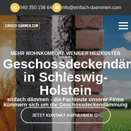
040 350 156 64
info@einfach-daemmen.com
MEHR WOHNKOMFORT, WENIGER HEIZKOSTEN
Geschossdeckend
in Schleswig-
Holstein
einfach dämmen - die Fachleute unserer Firma
kümmern sich um die Geschossdeckendämmung
JETZT KONTAKT AUFNEHMEN