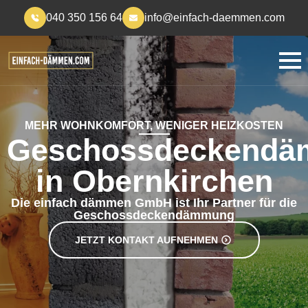
040 350 156 64
info@einfach-daemmen.com
MEHR WOHNKOMFORT, WENIGER HEIZKOSTEN
Geschossdeckend
in Obernkirchen
Die einfach dämmen GmbH ist Ihr Partner für die
Geschossdeckendämmung
JETZT KONTAKT AUFNEHMEN