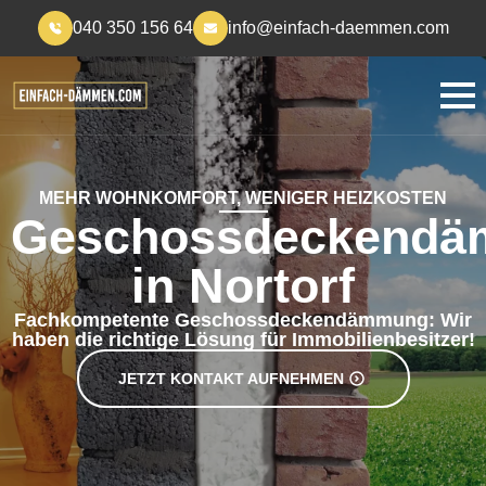
040 350 156 64
info@einfach-daemmen.com
MEHR WOHNKOMFORT, WENIGER HEIZKOSTEN
Geschossdeckend
in Nortorf
Fachkompetente Geschossdeckendämmung: Wir
haben die richtige Lösung für Immobilienbesitzer!
JETZT KONTAKT AUFNEHMEN