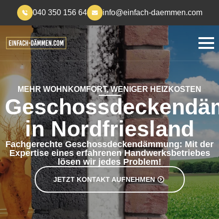
040 350 156 64
info@einfach-daemmen.com
MEHR WOHNKOMFORT, WENIGER HEIZKOSTEN
Geschossdeckend
in Nordfriesland
Fachgerechte Geschossdeckendämmung: Mit der
Expertise eines erfahrenen Handwerksbetriebes
lösen wir jedes Problem!
JETZT KONTAKT AUFNEHMEN