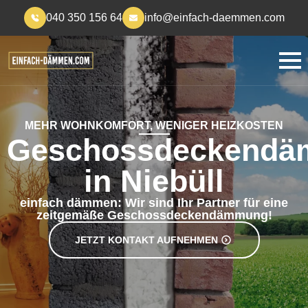
040 350 156 64
info@einfach-daemmen.com
MEHR WOHNKOMFORT, WENIGER HEIZKOSTEN
Geschossdeckend
in Niebüll
einfach dämmen: Wir sind Ihr Partner für eine
zeitgemäße Geschossdeckendämmung!
JETZT KONTAKT AUFNEHMEN