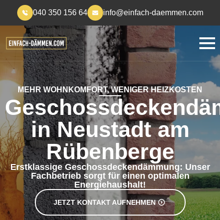
040 350 156 64
info@einfach-daemmen.com
MEHR WOHNKOMFORT, WENIGER HEIZKOSTEN
Geschossdeckend
in Neustadt am
Rübenberge
Erstklassige Geschossdeckendämmung: Unser
Fachbetrieb sorgt für einen optimalen
Energiehaushalt!
JETZT KONTAKT AUFNEHMEN