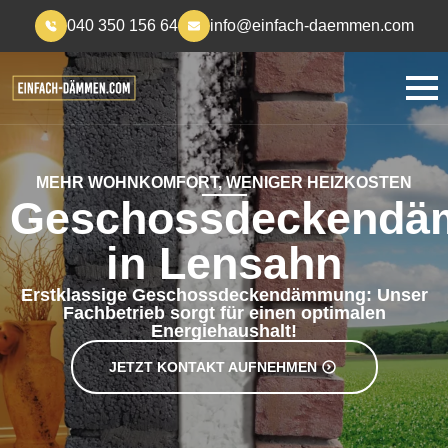
040 350 156 64
info@einfach-daemmen.com
MEHR WOHNKOMFORT, WENIGER HEIZKOSTEN
Geschossdeckend
in Lensahn
Erstklassige Geschossdeckendämmung: Unser
Fachbetrieb sorgt für einen optimalen
Energiehaushalt!
JETZT KONTAKT AUFNEHMEN