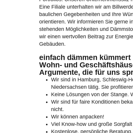
Eine Filiale unterhalten wir am Billwer
baulichen Gegebenheiten und Ihre Wün
orientieren. Wir informieren Sie gerne i
stehenden Möglichkeiten und Dämmstoff
wir einen wertvollen Beitrag zur Energi
Gebäuden.
Umschalten auf hohe Kontraste
einfach dämmen kümmert 
Schrift vergrößern
Wohn- und Geschäftshäuser
Argumente, die für uns sp
Wir sind in Hamburg, Schleswig-
Niedersachsen tätig. Sie profitie
Keine Lösungen von der Stange. Wi
Wir sind für faire Konditionen bek
nicht.
Wir können anpacken!
Viel Know-how und große Sorgfalt 
Kostenlose, persönliche Beratung.