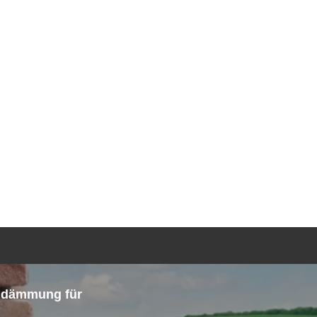
TGEBER
KONTAKT
ANFRAGE
g in
endämmung für