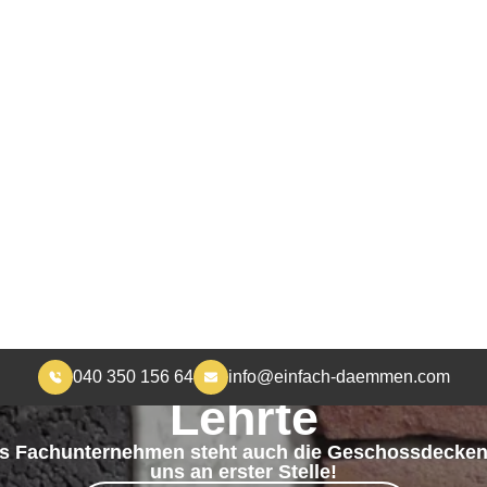
040 350 156 64
info@einfach-daemmen.com
START
DÄMMUNG
ÜBER UNS
RA
MEHR WOHNKOMFORT, WENIGER HEIZKOSTEN
chossdeckendämmun
Lehrte
es Fachunternehmen steht auch die Geschossdeck
uns an erster Stelle!