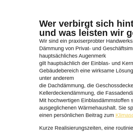
Wer verbirgt sich hi
und was leisten wir 
Wir sind ein praxiserprobter Handwerks
Dämmung von Privat- und Geschäftsimmo
hauptsächliches Augenmerk
gilt hauptsächlich der Einblas- und Ke
Gebäudebereich eine wirksame Lösung
unter anderem
die Dachdämmung, die Geschossdeck
Kellerdeckendämmung, die Fassaden
Mit hochwertigen Einblasdämmstoffen so
ausgeglichenen Wärmehaushalt. Sie spar
einen persönlichen Beitrag zum
Klimas
Kurze Realisierungszeiten, eine routinie
Hilfe bei Fragen zur
Förderung
sind int
Leistungsportfolios. Unseren Betriebss