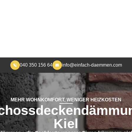
040 350 156 64
info@einfach-daemmen.com
START
DÄMMUNG
ÜBER UNS
RA
MEHR WOHNKOMFORT, WENIGER HEIZKOSTEN
chossdeckendämmun
Kiel
 dämmen - die Fachleute unserer Firma kümmern sic
Geschossdeckendämmung