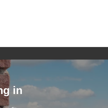
TGEBER
KONTAKT
ANFRAGE
g in
h um die