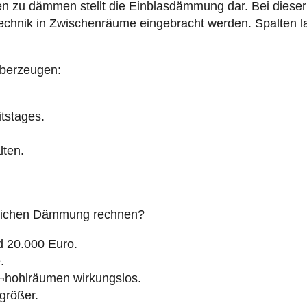
überzeugen:
itstages.
lten.
lichen Dämmung rechnen?
d 20.000 Euro.
.
¬hohlräumen wirkungslos.
rößer.
erdeckt.
zter Außenfassade.