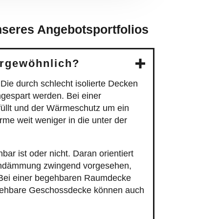
seres Angebotsportfolios
rgewöhnlich?
Die durch schlecht isolierte Decken
espart werden. Bei einer
llt und der Wärmeschutz um ein
me weit weniger in die unter der
 ist oder nicht. Daran orientiert
ckendämmung zwingend vorgesehen,
t. Bei einer begehbaren Raumdecke
egehbare Geschossdecke können auch
er Methode geht es um Dämmstoffe,
n lassen sich mit dieser Dämmmethode