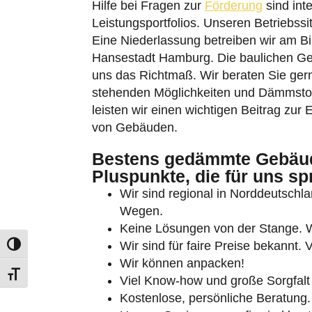
Eine Niederlassung betreiben wir am Bi
Hansestadt Hamburg. Die baulichen Ge
uns das Richtmaß. Wir beraten Sie gerne
stehenden Möglichkeiten und Dämmstoff
leisten wir einen wichtigen Beitrag zur 
von Gebäuden.
Umschalten auf hohe Kontraste
Bestens gedämmte Gebäude
Schrift vergrößern
Pluspunkte, die für uns sp
Wir sind regional in Norddeutschlan
Wegen.
Keine Lösungen von der Stange. Wi
Wir sind für faire Preise bekannt.
Wir können anpacken!
Viel Know-how und große Sorgfalt 
Kostenlose, persönliche Beratung.
Unsere Sanierungsprofis sind beste
verfügen über viel Erfahrung.