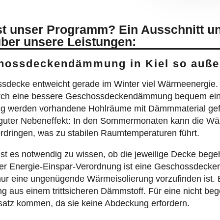
t unser Programm? Ein Ausschnitt un
über unsere Leistungen:
hossdeckendämmung in Kiel so auße
ssdecke entweicht gerade im Winter viel Wärmeenergie. 
rch eine bessere Geschossdeckendämmung bequem eing
g werden vorhandene Hohlräume mit Dämmmaterial gefü
 guter Nebeneffekt: In den Sommermonaten kann die Wär
ringen, was zu stabilen Raumtemperaturen führt.
es notwendig zu wissen, ob die jeweilige Decke begehbar
 der Energie-Einspar-Verordnung ist eine Geschossde
er nur eine ungenügende Wärmeisolierung vorzufinden is
 aus einem trittsicheren Dämmstoff. Für eine nicht b
atz kommen, da sie keine Abdeckung erfordern.
en zu dämmen stellt die Einblasdämmung dar. Bei dies
lastechnik in Zwischenräume eingebracht werden. Spalte