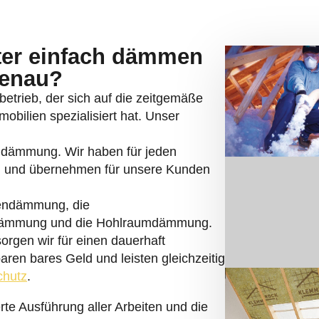
nter einfach dämmen
genau?
betrieb, der sich auf die zeitgemäße
bilien spezialisiert hat. Unser
rndämmung. Wir haben für jeden
 und übernehmen für unsere Kunden
endämmung, die
dämmung und die Hohlraumdämmung.
rgen wir für einen dauerhaft
en bares Geld und leisten gleichzeitig
chutz
.
rte Ausführung aller Arbeiten und die
egraler Bestandteil unseres
itz haben wir im Krokusweg 4 in Minden.