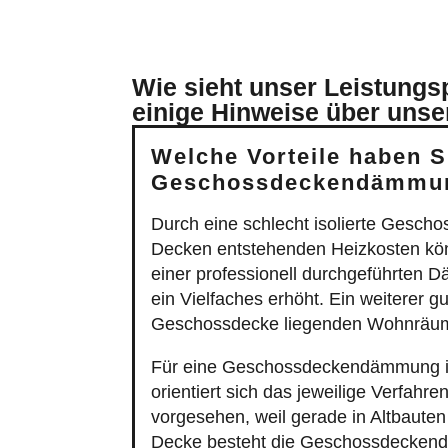
Was eine Einblasdämmung so attrakt
Schon ab 2.000 € machbar.
Installation innerhalb eines Tage
Bis zu 20 Prozent Förderung.
Die Außenfassade bleibt unverä
Kein Arbeitgerüst erforderlich.
Keine Genehmigung notwendig.
Wie fällt der Vergleich zu einer h
Investition: Ab 15.000 bis über 
Installationsdauer: 5 - 10 Tage.
Bei nicht gedämmten Fassaden
Abmessung des Gebäudes wird 
Verklinkerte Fassaden werden v
Kompliziert bei denkmal¬geschü
In der Regel ist ein Gerüst erford