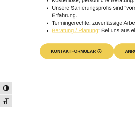
Welche Vorteile haben S
Geschossdeckendämmu
Durch eine schlecht isolierte Gesch
Decken entstehenden Heizkosten kö
einer professionell durchgeführten 
ein Vielfaches erhöht. Ein weiterer 
Geschossdecke liegenden Wohnräume
Für eine Geschossdeckendämmung ist
orientiert sich das jeweilige Verfa
vorgesehen, weil gerade in Altbaute
Decke besteht die Geschossdeckend
auch nicht so kostspielige Dämmstof
Ein Weg Ihre Geschossdecken zu däm
mittels einer bestimmten Einblastec
lückenlos auffüllen.