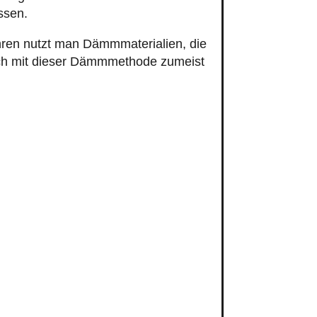
standard eines Wohnhauses oder
 beeinflusst. Je besser ein Gebäude
mortisieren sich schon nach
Anforderungen und ist außerdem auch
hossdeckendämmung von
 gerne zur Verfügung. Rufen Sie uns an oder
ämmprojekt in Hohenlockstedt.