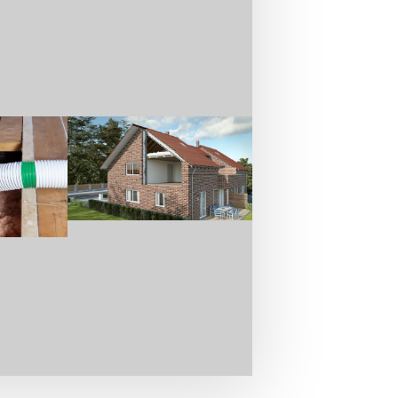
ärme. Die durch ungenügend isolierte
einfach eingespart werden. Bei
üllt und damit der Isolierschutz um
e schlechter in die unterhalb der
egehbar ist oder nicht. Daran
ossdeckendämmung zwingend
anden ist. Bei einer begehbaren
ht begehbare Geschossdecke können
ssen.
ren nutzt man Dämmmaterialien, die
sich mit dieser Dämmmethode zumeist