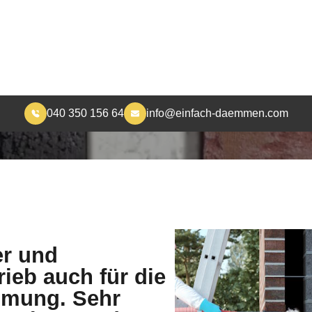
nierungshandwerk.
Dämmstoffe.
re Leistungen sehr detailliert. Sie
UFEN
Sie erledigt: