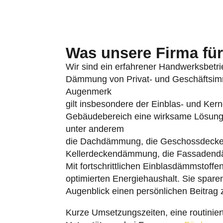
Möglichkeiten. Mit unserer Spezialisieru
zur Energieeffizienz und
Wirtschaftlichk
Unser Unternehmen dämm
Hohenlockstedt! Warum Sie
sollten:
Wir sind in Hamburg, Schleswig-
Niedersachsen tätig. Sie profitie
Keine Lösungen von der Stange. Wi
Wir sind für faire Konditionen bek
nicht.
Wir können anpacken!
Viel Know-how und große Sorgfalt
Kostenlose, persönliche Beratung.
Unsere Sanierungsprofis sind “vom
Erfahrung.
Termingerechte, zuverlässige Arbei
Beratung / Planung
: Bei uns aus e