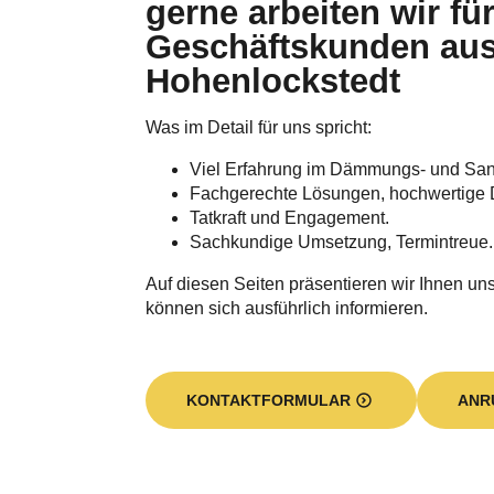
Wir sind ein erfahrener Handwerksbetrieb
Dämmung von Privat- und Geschäftsimmo
Augenmerk
gilt insbesondere der Einblas- und Ke
Gebäudebereich eine wirksame Lösung
unter anderem
die Dachdämmung, die Geschossdeck
Kellerdeckendämmung, die Fassaden
Mit fortschrittlichen Einblasdämmstoffen
optimierten Energiehaushalt. Sie spar
Augenblick einen persönlichen Beitrag
Kurze Umsetzungszeiten, eine routiniert
Unterstützung bei Fragen zur
Förderun
Leistungsspektrums. Unseren Unterneh
Minden. Eine Filiale unterhalten wir a
Die baulichen Gegebenheiten und Ihre
an. Wir informieren Sie gerne ausführli