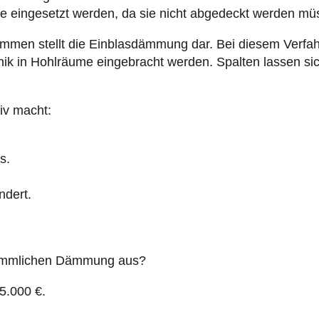
gung erforderlich sein.
 zu den besten Maßnahmen, um kurzfristig den Dämm
rn. Der
Wohnkomfort
und das
Raumklima
werden positiv
er die Reduzierungen bei den Heizkosten. Die Kosten ar
e bei der Altbausanierung erfüllt die Technik sämtliche 
tworten gerne Ihre Fragen zur Gesc
ftsimmobilien.
n können? Selbstverständlich stehen wir Ihnen auch persönlich
ns auf den Kontakt zu Ihnen und sind gespannt auf ein neues D