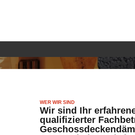
Viel Erfahrung im Dämmungs- und Sa
Fachgerechte Lösungen, hochwertige 
Tatkraft und Engagement.
Sachkundige Umsetzung, Termintreue.
Auf diesen Seiten präsentieren wir Ihnen unse
können sich ausführlich informieren.
KONTAKTFORMULAR
ANR
Was unsere Firma für 