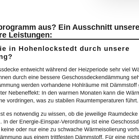
iv macht:
s.
ndert.
erkömmlichen Dämmung aus?
25.000 €.
¬hohlräumen wirkungslos.
größer.
erdeckt.
tzter Fassade.
erlich.