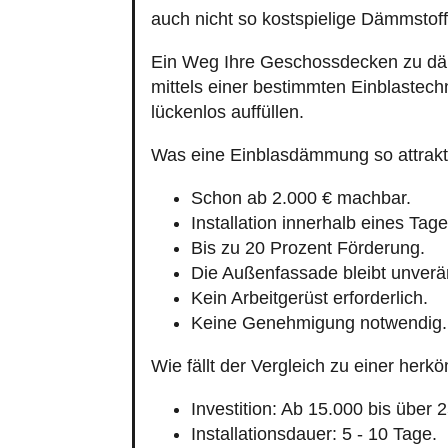
Im Einzelfall kann eine Genehmi
Die Geschossdeckendämmung gehört
einer Gewerbeimmobilie zu verbesse
gedämmt ist, desto höher sind nachh
erstaunlich kurzer Zeit. Insbesonder
noch umweltgerecht.
Unsere Spezialisten bean
Privathäusern und Geschä
Haben wir Ihnen einen ersten Eindruck gebe
schreiben Sie uns eine E-Mail. Wir freuen u