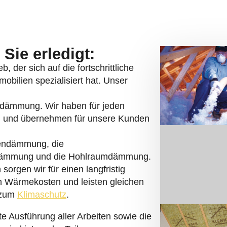
ng leisten wir einen wertvollen Beitrag
eit
von Gebäuden.
t Gebäude in
 sich für uns entscheiden
Holstein, Mecklenburg-Vorpommern und
ren von kurzen Wegen.
r betrachten alle Projekte einzeln.
annt. Verborgene Zusatzkosten gibt es
 zeichnen uns aus.
 Fach“ und verfügen über viel
t.
iner Hand!