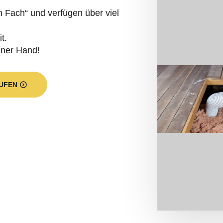
ie in Hohenlockstedt durch unsere
ng?
ossdecke entweicht während der Heizperiode sehr viel W
nnen durch eine bessere Geschossdeckendämmung sehr 
Dämmung werden vorhandene Hohlräume mit Dämmstoff gef
guter Nebeneffekt: In den warmen Monaten kann die Wärm
 vordringen, was zu stabilen Raumtemperaturen führt.
 es notwendig zu wissen, ob die jeweilige Raumdecke b
hren. In der Energie-Einspar-Verordnung ist eine Gesch
n keine oder nur eine zu schwache Wärmeisolierung vorh
ämmung aus einem trittfesten Dämmstoff. Für eine nic
fe eingesetzt werden, da sie nicht abgedeckt werden mü
men stellt die Einblasdämmung dar. Bei diesem Verfah
hnik in Hohlräume eingebracht werden. Spalten lassen 