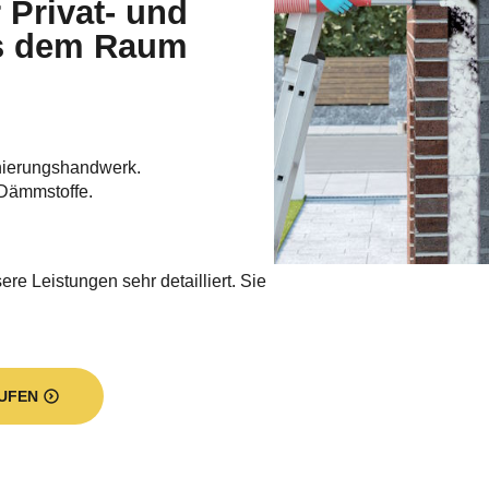
, der sich auf die fortschrittliche
bilien spezialisiert hat. Unser
rndämmung. Wir haben für jeden
 und übernehmen für unsere Kunden
endämmung, die
dämmung und die Hohlraumdämmung.
 sorgen wir für einen langfristig
en Wärmekosten und leisten gleichen
 zum
Klimaschutz
.
e Ausführung aller Arbeiten sowie die
g
sind integraler Teil unseres
menssitz haben wir im Krokusweg 4 in
m Billwerder Neuer Deich 12 in Hamburg.
 Wünsche geben für uns die Richtung
ch und immer individuell über Ihre