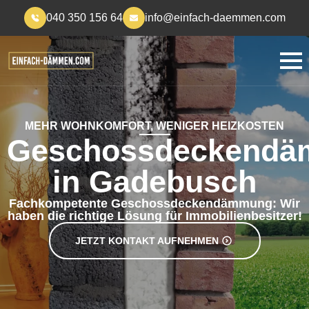
040 350 156 64
info@einfach-daemmen.com
MEHR WOHNKOMFORT, WENIGER HEIZKOSTEN
Geschossdeckend
in Gadebusch
Fachkompetente Geschossdeckendämmung: Wir
haben die richtige Lösung für Immobilienbesitzer!
JETZT KONTAKT AUFNEHMEN