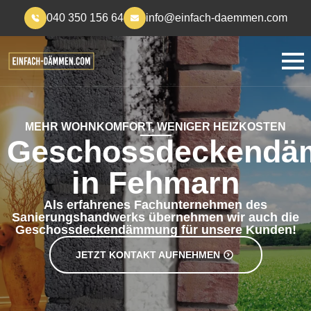
040 350 156 64
info@einfach-daemmen.com
MEHR WOHNKOMFORT, WENIGER HEIZKOSTEN
Geschossdeckend
in Fehmarn
Als erfahrenes Fachunternehmen des
Sanierungshandwerks übernehmen wir auch die
Geschossdeckendämmung für unsere Kunden!
JETZT KONTAKT AUFNEHMEN