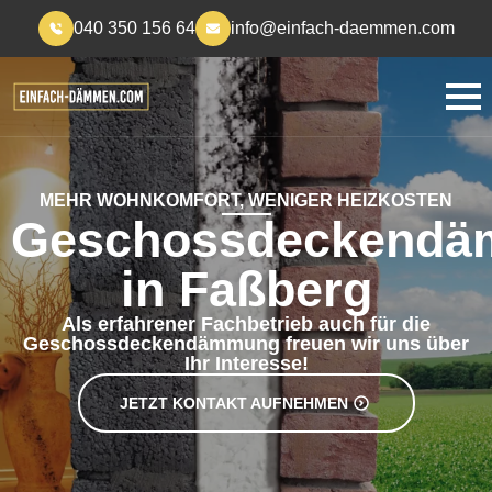
040 350 156 64
info@einfach-daemmen.com
MEHR WOHNKOMFORT, WENIGER HEIZKOSTEN
Geschossdeckend
in Faßberg
Als erfahrener Fachbetrieb auch für die
Geschossdeckendämmung freuen wir uns über
Ihr Interesse!
JETZT KONTAKT AUFNEHMEN