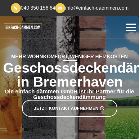
040 350 156 64
info@einfach-daemmen.com
MEHR WOHNKOMFORT, WENIGER HEIZKOSTEN
Geschossdeckend
in Bremerhaven
Die einfach dämmen GmbH ist Ihr Partner für die
Geschossdeckendämmung
JETZT KONTAKT AUFNEHMEN