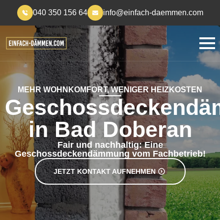
040 350 156 64
info@einfach-daemmen.com
MEHR WOHNKOMFORT, WENIGER HEIZKOSTEN
Geschossdeckend
in Bad Doberan
Fair und nachhaltig: Eine
Geschossdeckendämmung vom Fachbetrieb!
JETZT KONTAKT AUFNEHMEN