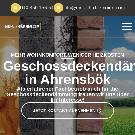
040 350 156 64
info@einfach-daemmen.com
MEHR WOHNKOMFORT, WENIGER HEIZKOSTEN
Geschossdeckend
in Ahrensbök
Als erfahrener Fachbetrieb auch für die
Geschossdeckendämmung freuen wir uns über
Ihr Interesse!
JETZT KONTAKT AUFNEHMEN