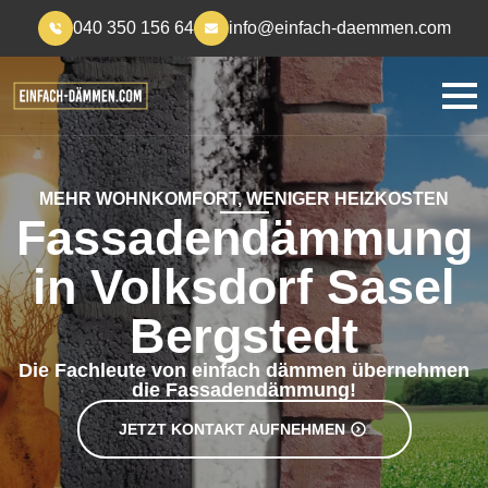
040 350 156 64
info@einfach-daemmen.com
MEHR WOHNKOMFORT, WENIGER HEIZKOSTEN
Fassadendämmung
in Volksdorf Sasel
Bergstedt
Die Fachleute von einfach dämmen übernehmen
die Fassadendämmung!
JETZT KONTAKT AUFNEHMEN