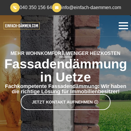
040 350 156 64
info@einfach-daemmen.com
MEHR WOHNKOMFORT, WENIGER HEIZKOSTEN
Fassadendämmung
in Uetze
Fachkompetente Fassadendämmung: Wir haben
die richtige Lösung für Immobilienbesitzer!
JETZT KONTAKT AUFNEHMEN