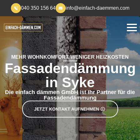
040 350 156 64
info@einfach-daemmen.com
MEHR WOHNKOMFORT, WENIGER HEIZKOSTEN
Fassadendämmung
in Syke
Die einfach dämmen GmbH ist Ihr Partner für die
Fassadendämmung
JETZT KONTAKT AUFNEHMEN