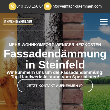
040 350 156 64
info@einfach-daemmen.com
MEHR WOHNKOMFORT, WENIGER HEIZKOSTEN
Fassadendämmung
in Steinfeld
Wir kümmern uns um die Fassadendämmung:
Top-Handwerksleistung vom Spezialisten!
JETZT KONTAKT AUFNEHMEN