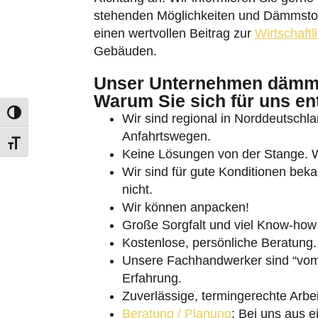
stehenden Möglichkeiten und Dämmstoffa
einen wertvollen Beitrag zur
Wirtschaftl
Gebäuden.
Unser Unternehmen dämmt
Warum Sie sich für uns en
Umschalten auf hohe Kontraste
Wir sind regional in Norddeutschlan
Anfahrtswegen.
Schrift vergrößern
Keine Lösungen von der Stange. Wi
Wir sind für gute Konditionen bek
nicht.
Wir können anpacken!
Große Sorgfalt und viel Know-how 
Kostenlose, persönliche Beratung.
Unsere Fachhandwerker sind “vom 
Erfahrung.
Zuverlässige, termingerechte Arbei
Beratung / Planung
: Bei uns aus e