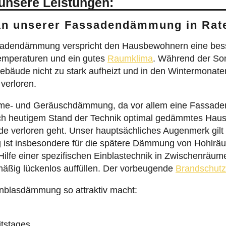
 unsere Leistungen:
an unserer Fassadendämmung in Rat
sadendämmung verspricht den Hausbewohnern eine besse
Temperaturen und ein gutes
Raumklima
. Während der So
ude nicht zu stark aufheizt und in den Wintermonaten g
erloren.
ärme- und Geräuschdämmung, da vor allem eine Fassad
ch heutigem Stand der Technik optimal gedämmtes Haus v
de verloren geht. Unser hauptsächliches Augenmerk gilt 
st insbesondere für die spätere Dämmung von Hohlräu
Hilfe einer spezifischen Einblastechnik in Zwischenräu
äßig lückenlos auffüllen. Der vorbeugende
Brandschutz
inblasdämmung so attraktiv macht:
itstages.