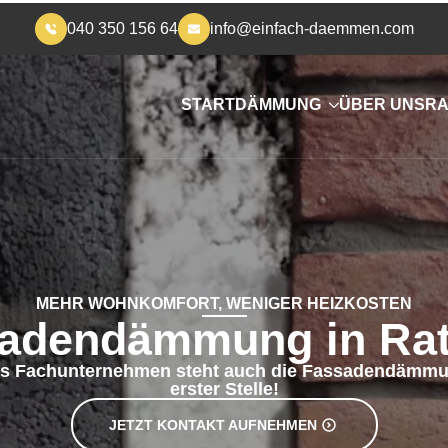
040 350 156 64
info@einfach-daemmen.com
START
DÄMMUNG
ÜBER UNS
RA
MEHR WOHNKOMFORT, WENIGER HEIZKOSTEN
adendämmung in Ra
es Fachunternehmen steht auch die Fassadendämmu
erster Stelle!
JETZT KONTAKT AUFNEHMEN