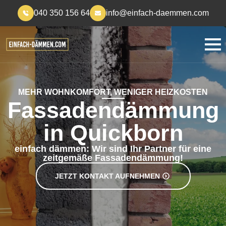
040 350 156 64
info@einfach-daemmen.com
MEHR WOHNKOMFORT, WENIGER HEIZKOSTEN
Fassadendämmung
in Quickborn
einfach dämmen: Wir sind Ihr Partner für eine
zeitgemäße Fassadendämmung!
JETZT KONTAKT AUFNEHMEN