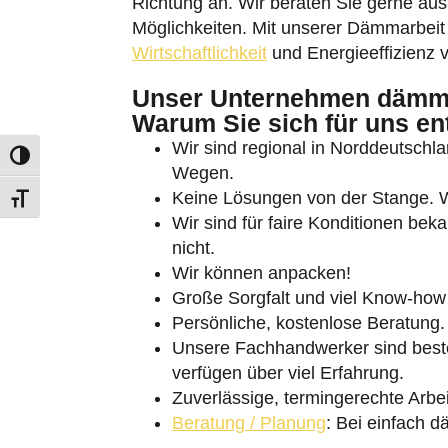
Richtung an. Wir beraten Sie gerne ausf
Möglichkeiten. Mit unserer Dämmarbeit l
Wirtschaftlichkeit
und Energieeffizienz
Unser Unternehmen dämmt
Warum Sie sich für uns en
Wir sind regional in Norddeutschlan
Umschalten auf hohe Kontraste
Wegen.
Keine Lösungen von der Stange. Wi
Schrift vergrößern
Wir sind für faire Konditionen bek
nicht.
Wir können anpacken!
Große Sorgfalt und viel Know-how 
Persönliche, kostenlose Beratung.
Unsere Fachhandwerker sind besten
verfügen über viel Erfahrung.
Zuverlässige, termingerechte Arbei
Beratung / Planung
: Bei einfach 