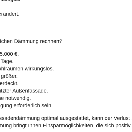
rändert.
.
lichen Dämmung rechnen?
25.000 €.
0 Tage.
lräumen wirkungslos.
größer.
erdeckt.
ützter Außenfassade.
hne notwendig.
gung erforderlich sein.
ssadendämmung optimal ausgestattet, kann der Verlust a
g bringt Ihnen Einsparmöglichkeiten, die sich positiv