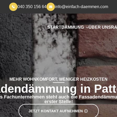
040 350 156 64
info@einfach-daemmen.com
START
DÄMMUNG
ÜBER UNS
RA
MEHR WOHNKOMFORT, WENIGER HEIZKOSTEN
dendämmung in Pat
es Fachunternehmen steht auch die Fassadendämmu
erster Stelle!
JETZT KONTAKT AUFNEHMEN