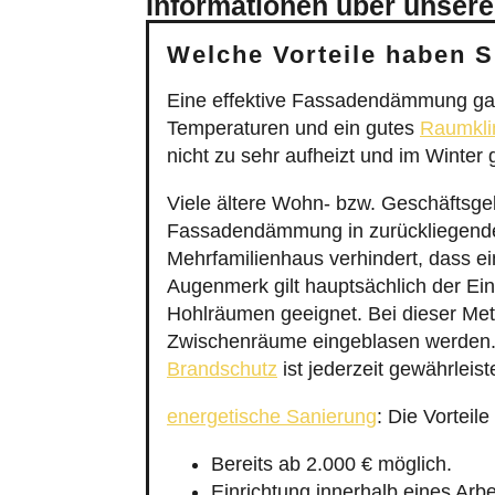
Informationen über unsere
Welche Vorteile haben 
Eine effektive Fassadendämmung gar
Temperaturen und ein gutes
Raumkl
nicht zu sehr aufheizt und im Winter
Viele ältere Wohn- bzw. Geschäfts
Fassadendämmung in zurückliegenden
Mehrfamilienhaus verhindert, dass ei
Augenmerk gilt hauptsächlich der E
Hohlräumen geeignet. Bei dieser Meth
Zwischenräume eingeblasen werden. L
Brandschutz
ist jederzeit gewährleiste
energetische Sanierung
: Die Vortei
Bereits ab 2.000 € möglich.
Einrichtung innerhalb eines Arbe