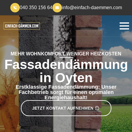
040 350 156 64
info@einfach-daemmen.com
MEHR WOHNKOMFORT, WENIGER HEIZKOSTEN
Fassadendämmung
in Oyten
Erstklassige Fassadendämmung: Unser
Fachbetrieb sorgt für einen optimalen
Energiehaushalt!
JETZT KONTAKT AUFNEHMEN