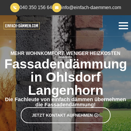
040 350 156 64
info@einfach-daemmen.com
MEHR WOHNKOMFORT, WENIGER HEIZKOSTEN
Fassadendämmung
in Ohlsdorf
Langenhorn
Die Fachleute von einfach dämmen übernehmen
die Fassadendämmung!
JETZT KONTAKT AUFNEHMEN