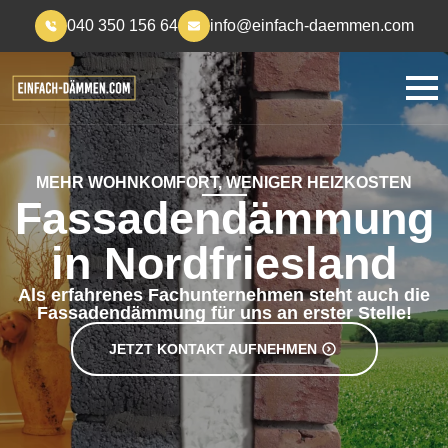
040 350 156 64
info@einfach-daemmen.com
MEHR WOHNKOMFORT, WENIGER HEIZKOSTEN
Fassadendämmung
in Nordfriesland
Als erfahrenes Fachunternehmen steht auch die
Fassadendämmung für uns an erster Stelle!
JETZT KONTAKT AUFNEHMEN