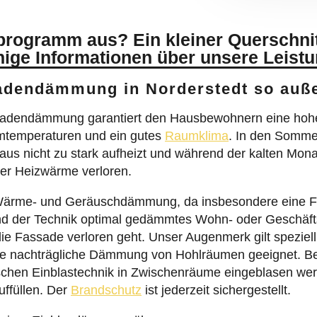
programm aus? Ein kleiner Querschni
nige Informationen über unsere Leist
adendämmung in Norderstedt so auß
sadendämmung garantiert den Hausbewohnern eine hohe
mtemperaturen und ein gutes
Raumklima
. In den Somme
s nicht zu stark aufheizt und während der kalten Mona
er Heizwärme verloren.
i Wärme- und Geräuschdämmung, da insbesondere eine 
nd der Technik optimal gedämmtes Wohn- oder Geschäfts
die Fassade verloren geht. Unser Augenmerk gilt spezie
ie nachträgliche Dämmung von Hohlräumen geeignet. Be
ischen Einblastechnik in Zwischenräume eingeblasen wer
ffüllen. Der
Brandschutz
ist jederzeit sichergestellt.