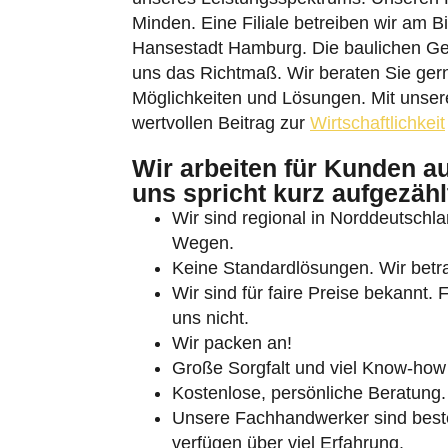
Minden. Eine Filiale betreiben wir am B
Hansestadt Hamburg. Die baulichen Ge
uns das Richtmaß. Wir beraten Sie gerne
Möglichkeiten und Lösungen. Mit unserer
wertvollen Beitrag zur
Wirtschaftlichkeit
Umschalten auf hohe Kontraste
Wir arbeiten für Kunden a
uns spricht kurz aufgezähl
Schrift vergrößern
Wir sind regional in Norddeutschlan
Wegen.
Keine Standardlösungen. Wir betra
Wir sind für faire Preise bekannt.
uns nicht.
Wir packen an!
Große Sorgfalt und viel Know-how 
Kostenlose, persönliche Beratung.
Unsere Fachhandwerker sind besten
verfügen über viel Erfahrung.