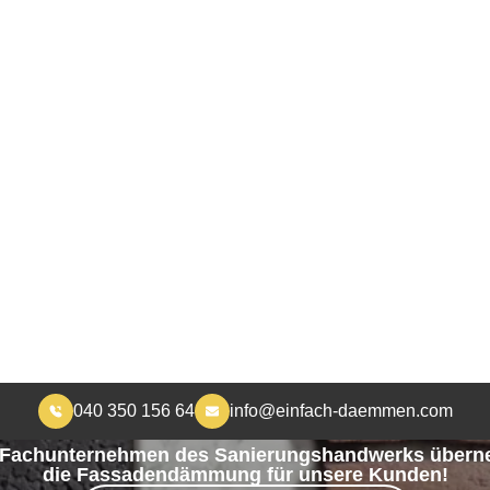
040 350 156 64
info@einfach-daemmen.com
START
DÄMMUNG
ÜBER UNS
RA
MEHR WOHNKOMFORT, WENIGER HEIZKOSTEN
Fassadendämmung i
Norderstedt
s Fachunternehmen des Sanierungshandwerks übern
die Fassadendämmung für unsere Kunden!