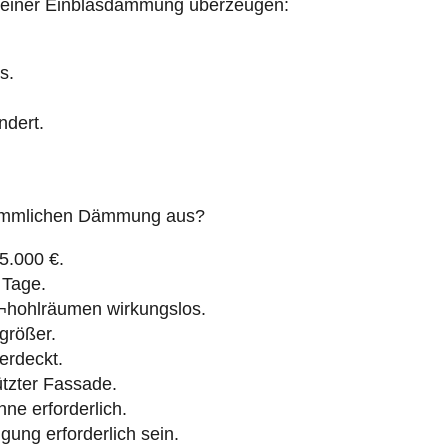
le einer Einblasdämmung überzeugen:
s.
ndert.
erkömmlichen Dämmung aus?
25.000 €.
0 Tage.
¬hohlräumen wirkungslos.
rößer.
erdeckt.
tzter Fassade.
hne erforderlich.
gung erforderlich sein.