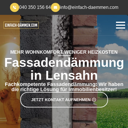
040 350 156 64
info@einfach-daemmen.com
MEHR WOHNKOMFORT, WENIGER HEIZKOSTEN
Fassadendämmung
in Lensahn
Fachkompetente Fassadendämmung: Wir haben
die richtige Lösung für Immobilienbesitzer!
JETZT KONTAKT AUFNEHMEN