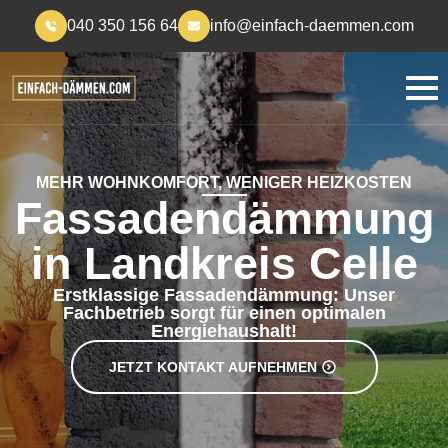
040 350 156 64
info@einfach-daemmen.com
MEHR WOHNKOMFORT, WENIGER HEIZKOSTEN
Fassadendämmung
in Landkreis Celle
Erstklassige Fassadendämmung: Unser
Fachbetrieb sorgt für einen optimalen
Energiehaushalt!
JETZT KONTAKT AUFNEHMEN