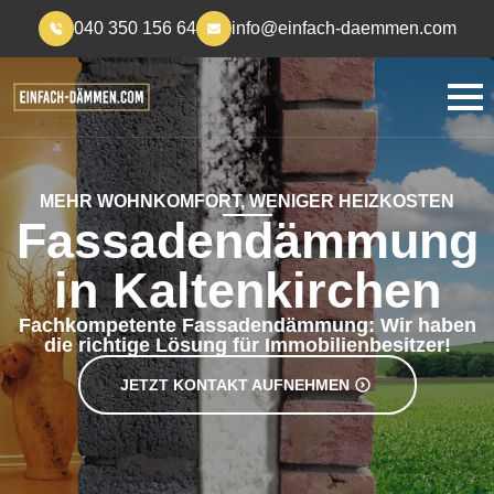
040 350 156 64
info@einfach-daemmen.com
MEHR WOHNKOMFORT, WENIGER HEIZKOSTEN
Fassadendämmung
in Kaltenkirchen
Fachkompetente Fassadendämmung: Wir haben
die richtige Lösung für Immobilienbesitzer!
JETZT KONTAKT AUFNEHMEN