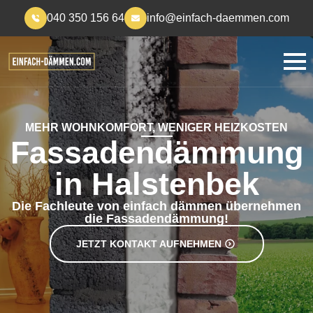
040 350 156 64
info@einfach-daemmen.com
MEHR WOHNKOMFORT, WENIGER HEIZKOSTEN
Fassadendämmung
in Halstenbek
Die Fachleute von einfach dämmen übernehmen
die Fassadendämmung!
JETZT KONTAKT AUFNEHMEN