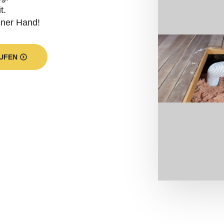
t.
iner Hand!
UFEN