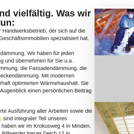
d vielfältig. Was wir
tun:
er Handwerksbetrieb, der sich auf die
schäftsimmobilien spezialisiert hat.
rndämmung. Wir haben für jeden
g und übernehmen für Sie u.a.
ämmung, die Fassadendämmung, die
deckendämmung. Mit modernen
rhaft optimierten Wärmehaushalt. Sie
 Augenblick einen persönlichen Beitrag
rte Ausführung aller Arbeiten sowie die
g
sind integraler Teil unseres
z haben wir im Krokusweg 4 in Minden.
 Billwerder Neuer Deich 12 in