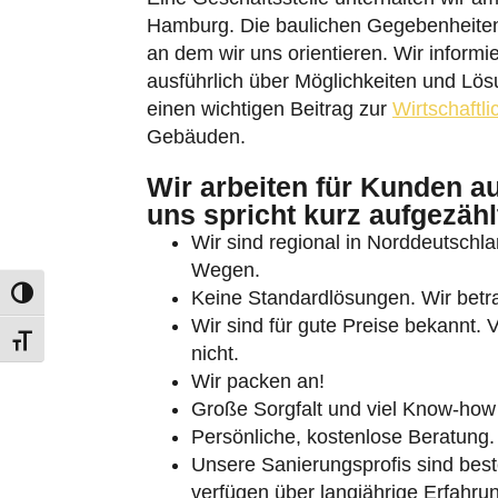
Hamburg. Die baulichen Gegebenheiten
an dem wir uns orientieren. Wir informie
ausführlich über Möglichkeiten und Lösu
einen wichtigen Beitrag zur
Wirtschaftli
Gebäuden.
Umschalten auf hohe Kontraste
Wir arbeiten für Kunden a
uns spricht kurz aufgezähl
Schrift vergrößern
Wir sind regional in Norddeutschlan
Wegen.
Keine Standardlösungen. Wir betrac
Wir sind für gute Preise bekannt. 
nicht.
Wir packen an!
Große Sorgfalt und viel Know-how 
Persönliche, kostenlose Beratung.
Unsere Sanierungsprofis sind beste
verfügen über langjährige Erfahru