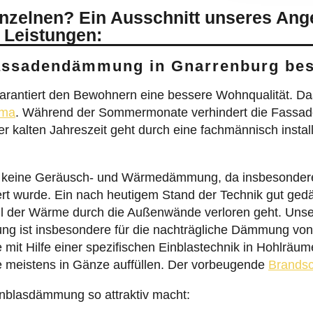
inzelnen? Ein Ausschnitt unseres Ang
 Leistungen:
Fassadendämmung in Gnarrenburg be
antiert den Bewohnern eine bessere Wohnqualität. Das
ima
. Während der Sommermonate verhindert die Fassa
der kalten Jahreszeit geht durch eine fachmännisch ins
wie keine Geräusch- und Wärmedämmung, da insbesonde
dert wurde. Ein nach heutigem Stand der Technik gut g
Teil der Wärme durch die Außenwände verloren geht. Unse
 ist insbesondere für die nachträgliche Dämmung von 
mit Hilfe einer spezifischen Einblastechnik in Hohlräu
 meistens in Gänze auffüllen. Der vorbeugende
Brandsc
inblasdämmung so attraktiv macht: