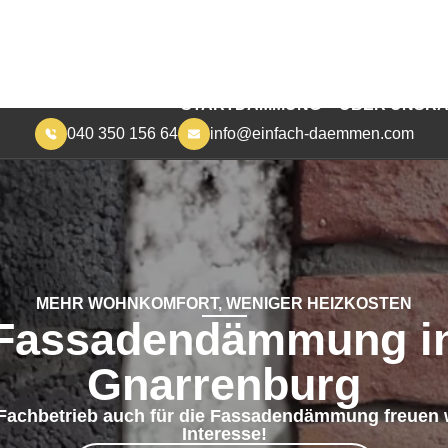
040 350 156 64
info@einfach-daemmen.com
START
DÄMMUNG
ÜBER UNS
RA
MEHR WOHNKOMFORT, WENIGER HEIZKOSTEN
Fassadendämmung i
Gnarrenburg
 Fachbetrieb auch für die Fassadendämmung freuen w
Interesse!