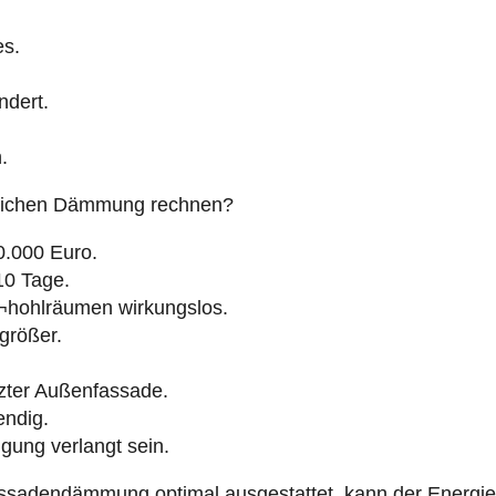
es.
ndert.
.
lichen Dämmung rechnen?
0.000 Euro.
 10 Tage.
¬hohlräumen wirkungslos.
rößer.
zter Außenfassade.
endig.
gung verlangt sein.
ssadendämmung optimal ausgestattet, kann der Energiev