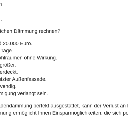
n.
.
lichen Dämmung rechnen?
d 20.000 Euro.
0 Tage.
hlräumen ohne Wirkung.
rößer.
erdeckt.
ützter Außenfassade.
twendig.
migung verlangt sein.
dendämmung perfekt ausgestattet, kann der Verlust an 
g ermöglicht Ihnen Einsparmöglichkeiten, die sich pos