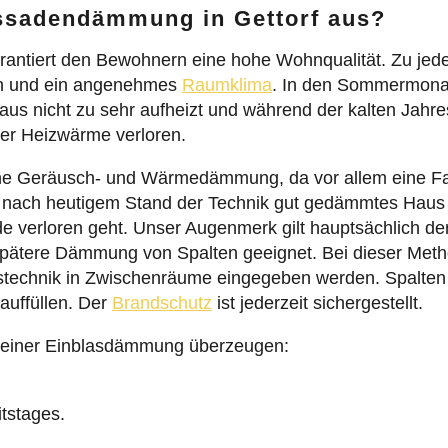
ssadendämmung in Gettorf aus?
antiert den Bewohnern eine hohe Wohnqualität. Zu jede
n und ein angenehmes
Raumklima
. In den Sommermonat
 nicht zu sehr aufheizt und während der kalten Jahre
er Heizwärme verloren.
keine Geräusch- und Wärmedämmung, da vor allem eine 
n nach heutigem Stand der Technik gut gedämmtes Haus ve
e verloren geht. Unser Augenmerk gilt hauptsächlich d
e spätere Dämmung von Spalten geeignet. Bei dieser Me
astechnik in Zwischenräume eingegeben werden. Spalten 
uffüllen. Der
Brandschutz
ist jederzeit sichergestellt.
le einer Einblasdämmung überzeugen:
itstages.