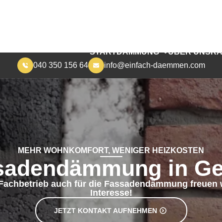
040 350 156 64
info@einfach-daemmen.com
START
DÄMMUNG
ÜBER UNS
RA
MEHR WOHNKOMFORT, WENIGER HEIZKOSTEN
sadendämmung in Get
 Fachbetrieb auch für die Fassadendämmung freuen w
Interesse!
JETZT KONTAKT AUFNEHMEN