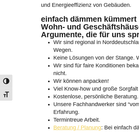
und Energieeffizienz von Gebäuden.
einfach dämmen kümmert 
Wohn- und Geschäftshäuser
Argumente, die für uns sp
Wir sind regional in Norddeutschlan
Wegen.
Umschalten auf hohe Kontraste
Keine Lösungen von der Stange. Wi
Schrift vergrößern
Wir sind für faire Konditionen bek
nicht.
Wir können anpacken!
Viel Know-how und große Sorgfalt 
Kostenlose, persönliche Beratung.
Unsere Fachhandwerker sind “vom 
Erfahrung.
Termintreue Arbeit.
Beratung / Planung
: Bei einfach 