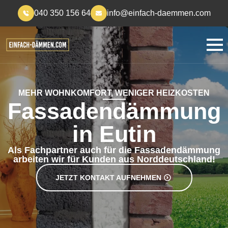
040 350 156 64
info@einfach-daemmen.com
MEHR WOHNKOMFORT, WENIGER HEIZKOSTEN
Fassadendämmung
in Eutin
Als Fachpartner auch für die Fassadendämmung
arbeiten wir für Kunden aus Norddeutschland!
JETZT KONTAKT AUFNEHMEN