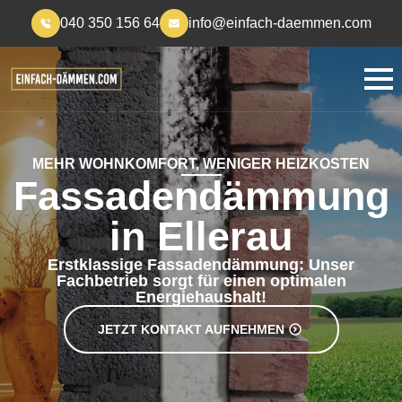
040 350 156 64
info@einfach-daemmen.com
MEHR WOHNKOMFORT, WENIGER HEIZKOSTEN
Fassadendämmung
in Ellerau
Erstklassige Fassadendämmung: Unser
Fachbetrieb sorgt für einen optimalen
Energiehaushalt!
JETZT KONTAKT AUFNEHMEN