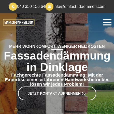
040 350 156 64
info@einfach-daemmen.com
MEHR WOHNKOMFORT, WENIGER HEIZKOSTEN
Fassadendämmung
in Dinklage
Fachgerechte Fassadendämmung: Mit der
Expertise eines erfahrenen Handwerksbetriebes
lösen wir jedes Problem!
JETZT KONTAKT AUFNEHMEN