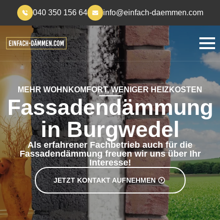
040 350 156 64
info@einfach-daemmen.com
MEHR WOHNKOMFORT, WENIGER HEIZKOSTEN
Fassadendämmung
in Burgwedel
Als erfahrener Fachbetrieb auch für die
Fassadendämmung freuen wir uns über Ihr
Interesse!
JETZT KONTAKT AUFNEHMEN