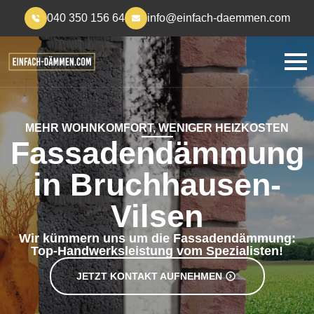
040 350 156 64
info@einfach-daemmen.com
MEHR WOHNKOMFORT, WENIGER HEIZKOSTEN
Fassadendämmung
in Bruchhausen-
Vilsen
Wir kümmern uns um die Fassadendämmung:
Top-Handwerksleistung vom Spezialisten!
JETZT KONTAKT AUFNEHMEN