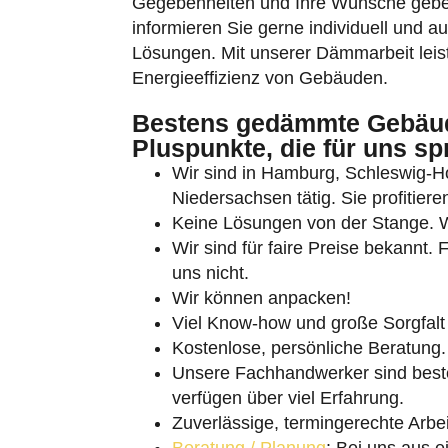
Gegebenheiten und Ihre Wünsche geben
informieren Sie gerne individuell und a
Lösungen. Mit unserer Dämmarbeit leist
Energieeffizienz von Gebäuden.
Bestens gedämmte Gebäude
Pluspunkte, die für uns sp
Umschalten auf hohe Kontraste
Wir sind in Hamburg, Schleswig-
Niedersachsen tätig. Sie profitier
Schrift vergrößern
Keine Lösungen von der Stange. Wi
Wir sind für faire Preise bekannt.
uns nicht.
Wir können anpacken!
Viel Know-how und große Sorgfalt
Kostenlose, persönliche Beratung.
Unsere Fachhandwerker sind besten
verfügen über viel Erfahrung.
Zuverlässige, termingerechte Arbei