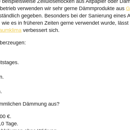
e beispielsweise Zelluloseflocken aus Altpapier oder Dä
hbetrieb verwenden wir sehr gerne Dämmprodukte aus
G
ständlich gegeben. Besonders bei der Sanierung eines 
, wie es in früheren Zeiten gerne verwendet wurde, läss
aumklima
verbessert sich.
überzeugen:
itstages.
n.
.
erkömmlichen Dämmung aus?
00 €.
 10 Tage.