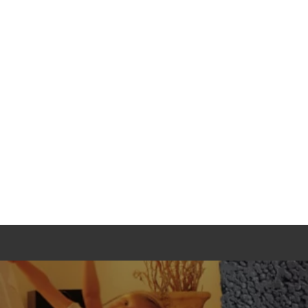
Einb
Als Fach