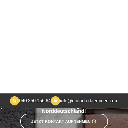
040 350 156 64
info@einfach-daemmen.com
START
DÄMMUNG
ÜBER UNS
RA
MEHR WOHNKOMFORT, WENIGER HEIZKOSTEN
lasdämmung in Wathl
partner für die Einblasdämmung arbeiten wir für K
Norddeutschland!
JETZT KONTAKT AUFNEHMEN