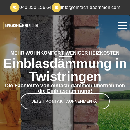
040 350 156 64
info@einfach-daemmen.com
MEHR WOHNKOMFORT, WENIGER HEIZKOSTEN
Einblasdämmung in
Twistringen
Die Fachleute von einfach dämmen übernehmen
die Einblasdämmung!
JETZT KONTAKT AUFNEHMEN