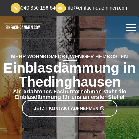
040 350 156 64
info@einfach-daemmen.com
MEHR WOHNKOMFORT, WENIGER HEIZKOSTEN
Einblasdämmung in
Thedinghausen
Als erfahrenes Fachunternehmen steht die
Einblasdämmung für uns an erster Stelle!
JETZT KONTAKT AUFNEHMEN