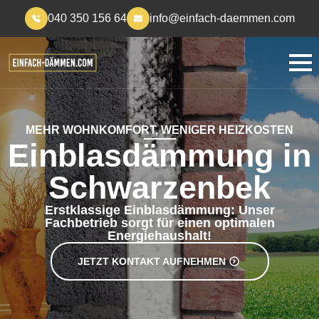
040 350 156 64
info@einfach-daemmen.com
MEHR WOHNKOMFORT, WENIGER HEIZKOSTEN
Einblasdämmung in
Schwarzenbek
Erstklassige Einblasdämmung: Unser
Fachbetrieb sorgt für einen optimalen
Energiehaushalt!
JETZT KONTAKT AUFNEHMEN