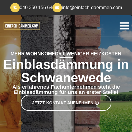
040 350 156 64
info@einfach-daemmen.com
MEHR WOHNKOMFORT, WENIGER HEIZKOSTEN
Einblasdämmung in
Schwanewede
Als erfahrenes Fachunternehmen steht die
Einblasdämmung für uns an erster Stelle!
JETZT KONTAKT AUFNEHMEN