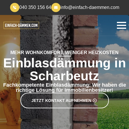
040 350 156 64
info@einfach-daemmen.com
MEHR WOHNKOMFORT, WENIGER HEIZKOSTEN
Einblasdämmung in
Scharbeutz
Fachkompetente Einblasdämmung: Wir haben die
richtige Lösung für Immobilienbesitzer!
JETZT KONTAKT AUFNEHMEN