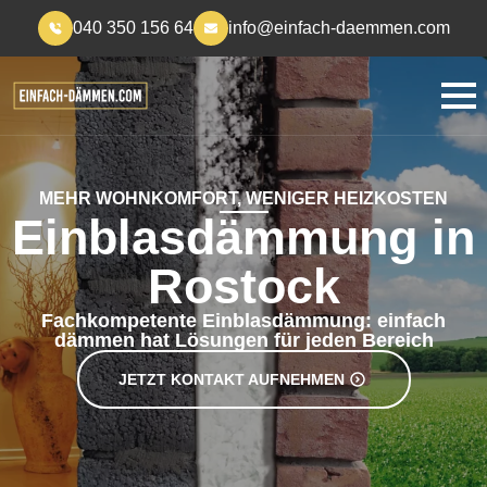
040 350 156 64
info@einfach-daemmen.com
MEHR WOHNKOMFORT, WENIGER HEIZKOSTEN
Einblasdämmung in
Rostock
Fachkompetente Einblasdämmung: einfach
dämmen hat Lösungen für jeden Bereich
JETZT KONTAKT AUFNEHMEN