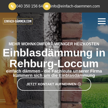
040 350 156 64
info@einfach-daemmen.com
MEHR WOHNKOMFORT, WENIGER HEIZKOSTEN
Einblasdämmung in
Rehburg-Loccum
einfach dämmen - die Fachleute unserer Firma
kümmern sich um die Einblasdämmung
JETZT KONTAKT AUFNEHMEN