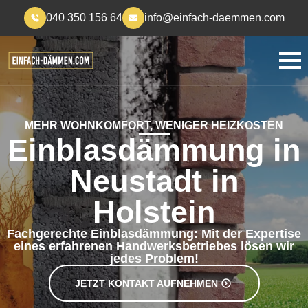
040 350 156 64
info@einfach-daemmen.com
MEHR WOHNKOMFORT, WENIGER HEIZKOSTEN
Einblasdämmung in
Neustadt in
Holstein
Fachgerechte Einblasdämmung: Mit der Expertise
eines erfahrenen Handwerksbetriebes lösen wir
jedes Problem!
JETZT KONTAKT AUFNEHMEN