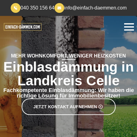
040 350 156 64
info@einfach-daemmen.com
MEHR WOHNKOMFORT, WENIGER HEIZKOSTEN
Einblasdämmung in
Landkreis Celle
Fachkompetente Einblasdämmung: Wir haben die
richtige Lösung für Immobilienbesitzer!
JETZT KONTAKT AUFNEHMEN