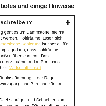
ebotes und einige Hinweise
eschreiben?
g geht es um Dämmstoffe, die mit
ht werden. Hohlräume lassen sich
ergetische Sanierung
ist speziell für
g liegt darin, dass Hohlräume
ermaßen überschaubar. Das
nen des zu dämmenden Bereiches
hier:
Wirtschaftlichkeit
.
 Einblasdämmung in der Regel
hwerzugängliche Bereiche können
r Dachschrägen und Schächten zum
auch synthetische Dämmstoffe nutzen.