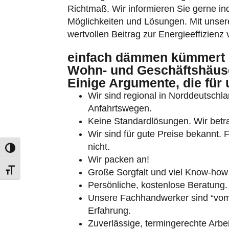
Richtmaß. Wir informieren Sie gerne ind
Möglichkeiten und Lösungen. Mit unser
wertvollen Beitrag zur Energieeffizien
einfach dämmen kümmert 
Wohn- und Geschäftshäuse
Einige Argumente, die für
Umschalten auf hohe Kontraste
Wir sind regional in Norddeutschlan
Schrift vergrößern
Anfahrtswegen.
Keine Standardlösungen. Wir betrac
Wir sind für gute Preise bekannt. 
nicht.
Wir packen an!
Große Sorgfalt und viel Know-how
Persönliche, kostenlose Beratung.
Unsere Fachhandwerker sind “vom 
Erfahrung.
Zuverlässige, termingerechte Arbei