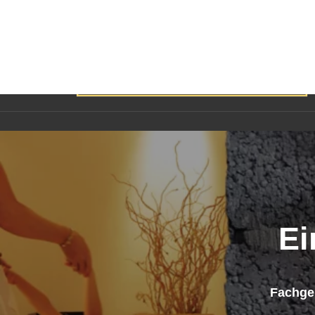
Ei
Fachger