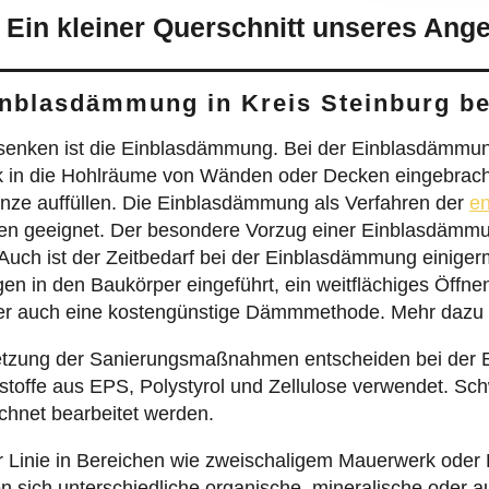
 Ein kleiner Querschnitt unseres Ang
Einblasdämmung in Kreis Steinburg b
 senken ist die Einblasdämmung. Bei der Einblasdämmun
ik in die Hohlräume von Wänden oder Decken eingebrac
nze auffüllen. Die Einblasdämmung als Verfahren der
en
 geeignet. Der besondere Vorzug einer Einblasdämmun
 Auch ist der Zeitbedarf bei der Einblasdämmung einig
en in den Baukörper eingeführt, ein weitflächiges Öff
aher auch eine kostengünstige Dämmmethode. Mehr dazu 
lsetzung der Sanierungsmaßnahmen entscheiden bei der
toffe aus EPS, Polystyrol und Zellulose verwendet. Sc
hnet bearbeitet werden.
 Linie in Bereichen wie zweischaligem Mauerwerk ode
 sich unterschiedliche organische, mineralische oder 