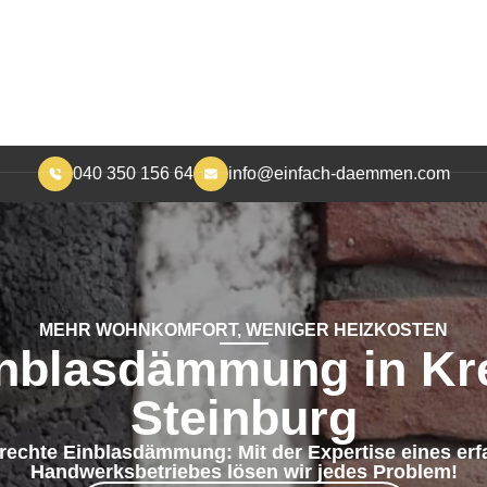
040 350 156 64
info@einfach-daemmen.com
START
DÄMMUNG
ÜBER UNS
RA
MEHR WOHNKOMFORT, WENIGER HEIZKOSTEN
nblasdämmung in Kr
Steinburg
echte Einblasdämmung: Mit der Expertise eines er
Handwerksbetriebes lösen wir jedes Problem!