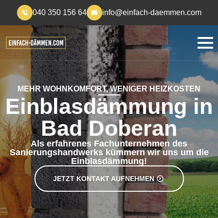
040 350 156 64
info@einfach-daemmen.com
MEHR WOHNKOMFORT, WENIGER HEIZKOSTEN
Einblasdämmung in
Bad Doberan
Als erfahrenes Fachunternehmen des
Sanierungshandwerks kümmern wir uns um die
Einblasdämmung!
JETZT KONTAKT AUFNEHMEN